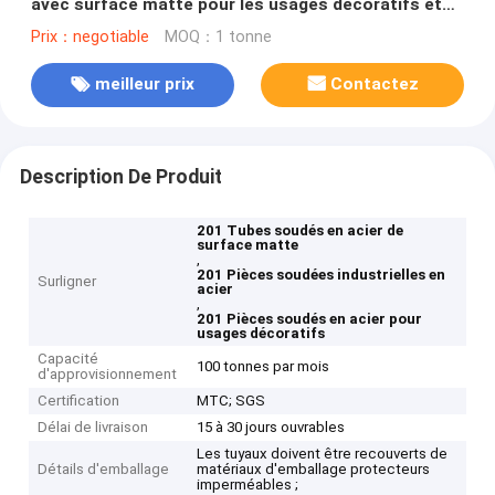
avec surface matte pour les usages décoratifs et
industriels
Prix：negotiable
MOQ：1 tonne
meilleur prix
Contactez
Description De Produit
201 Tubes soudés en acier de
surface matte
,
201 Pièces soudées industrielles en
Surligner
acier
,
201 Pièces soudés en acier pour
usages décoratifs
Capacité
100 tonnes par mois
d'approvisionnement
Certification
MTC; SGS
Délai de livraison
15 à 30 jours ouvrables
Les tuyaux doivent être recouverts de
Détails d'emballage
matériaux d'emballage protecteurs
imperméables ;