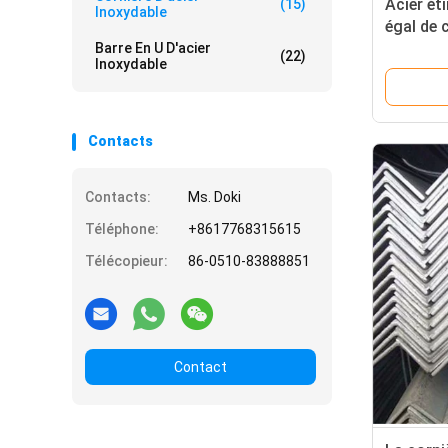
Acier ét
(15)
Inoxydable
égal de 
d'ASTM
Barre En U D'acier
(22)
Inoxydable
Contacts
Contacts:
Ms. Doki
Téléphone:
+8617768315615
Télécopieur:
86-0510-83888851
Contact