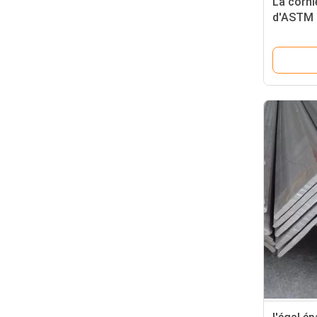
La corni
d'ASTM 
températ