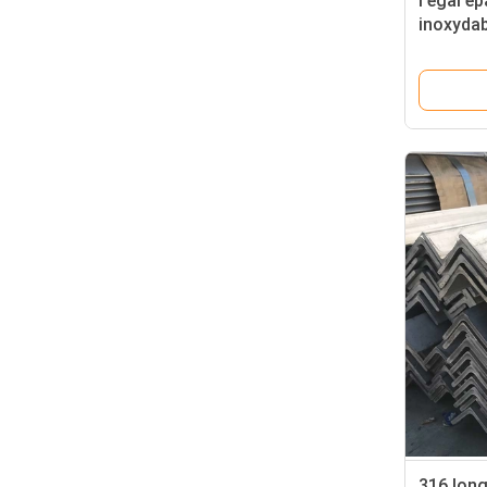
l'égal ép
inoxydab
formé 6
316 lon