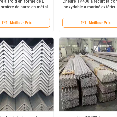
iré à froid en forme de L
L'heure TP430 a recuit la cor
cornière de barre en métal
inoxydable a mariné extérieu
 TP316L
Meilleur Prix
Meilleur Prix