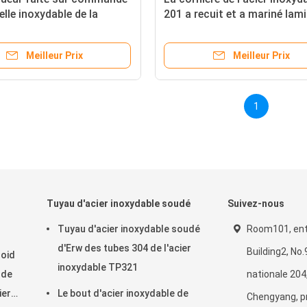
elle inoxydable de la
201 a recuit et a mariné lam
e 45x45mm 06cr17ni12mo2
chaud
Meilleur Prix
Meilleur Prix
1
Tuyau d'acier inoxydable soudé
Suivez-nous
Tuyau d'acier inoxydable soudé
Room101, ent
d'Erw des tubes 304 de l'acier
Building2, No
roid
inoxydable TP321
 de
nationale 204
ier
Le bout d'acier inoxydable de
Chengyang, p