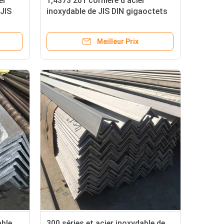
er
1,4373 201 cornière d'acier
 JIS
inoxydable de JIS DIN gigaoctets
non magnétique
Meilleur Prix
able
300 séries et acier inoxydable de