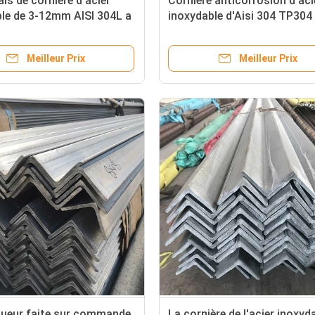
ais de cornière d'acier
Cornière anticorrosion d'aci
le de 3-12mm AISI 304L a
inoxydable d'Aisi 304 TP304
m longtemps
gigaoctet
Meilleur Prix
Meilleur Prix
gueur faite sur commande
La cornière de l'acier inoxyd