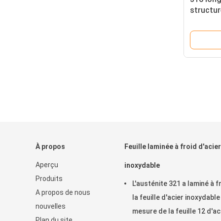
structur
cornièr
À propos
Feuille laminée à froid d'acier
Aperçu
inoxydable
Produits
L'austénite 321 a laminé à f
A propos de nous
la feuille d'acier inoxydable
nouvelles
mesure de la feuille 12 d'ac
Plan du site