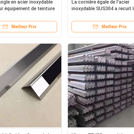
angle en acier inoxydable
La cornière égale de l'acier
r équipement de teinture
inoxydable SUS304 a recuit 
oppement de film
solides solubles laminés à 
pêchent
Meilleur Prix
Meilleur Prix