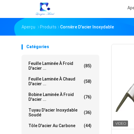
Ap
Aperçu
Produits
Cornière D'acier Inoxydable
Catégories
Feuille Laminée À Froid
(85)
D'acier ...
Feuille Laminée À Chaud
(58)
D'acier ...
Bobine Laminée À Froid
(76)
D'acier ...
Tuyau D'acier Inoxydable
(36)
Soudé
Tôle D'acier Au Carbone
(44)