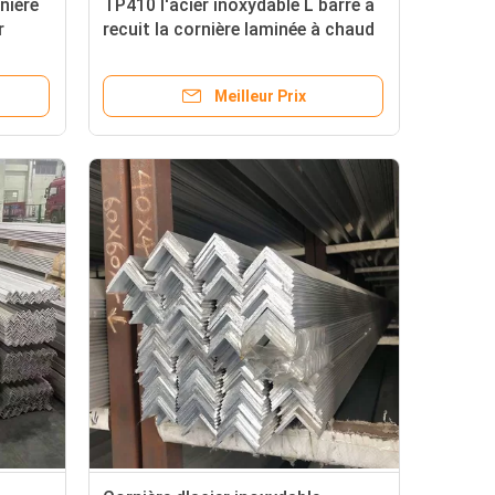
nière
TP410 l'acier inoxydable L barre a
r
recuit la cornière laminée à chaud
Meilleur Prix