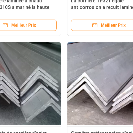
ère laminée à chaud
La cornière TP321 égale
310S a mariné la haute
anticorrosion a recuit lamin
ure résistante
chaud mariné
Meilleur Prix
Meilleur Prix