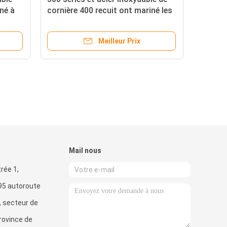
iné à
cornière 400 recuit ont mariné les
410 heures égales extérieure
Meilleur Prix
Mail nous
rée 1,
.95 autoroute
, secteur de
rovince de