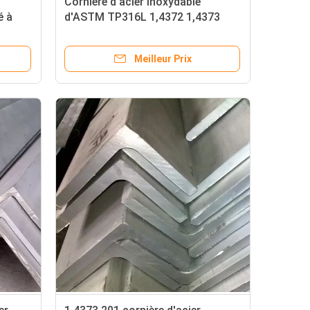
Cornière d'acier inoxydable
é à
d'ASTM TP316L 1,4372 1,4373
égaux formés
Meilleur Prix