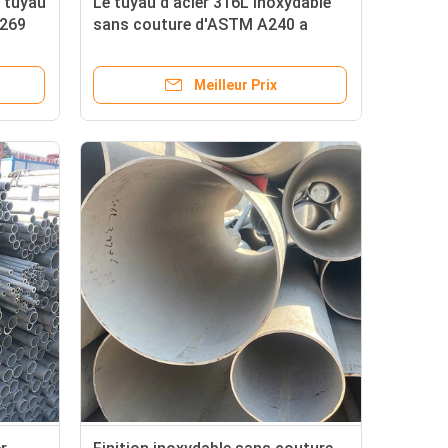
 tuyau
Le tuyau d'acier 316L inoxydable
A269
sans couture d'ASTM A240 a
mariné industriel pour la chaudière
Meilleur Prix