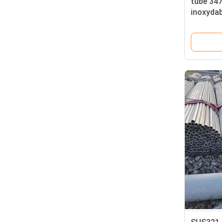
tube 347
inoxydab
d'acier 