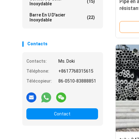
Pipe en 
(15)
Inoxydable
résistan
usines c
Barre En U D'acier
(22)
Inoxydable
Contacts
Contacts:
Ms. Doki
Téléphone:
+8617768315615
Télécopieur:
86-0510-83888851
Contact