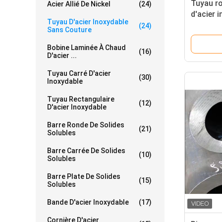
Tuyau ro
Acier Allié De Nickel
(24)
d'acier 
Tuyau D'acier Inoxydable
ANSI 31
(24)
Sans Couture
Bobine Laminée À Chaud
(16)
D'acier ...
Tuyau Carré D'acier
(30)
Inoxydable
Tuyau Rectangulaire
(12)
D'acier Inoxydable
Barre Ronde De Solides
(21)
Solubles
Barre Carrée De Solides
(10)
Solubles
Barre Plate De Solides
(15)
Solubles
Bande D'acier Inoxydable
(17)
Cornière D'acier