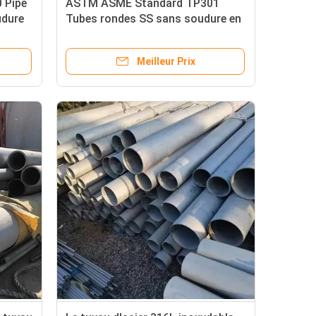
0 Pipe
ASTM ASME Standard TP301
udure
Tubes rondes SS sans soudure en
acier inoxydable
Meilleur Prix