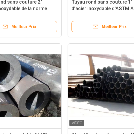
nd sans couture 2"
Tuyau rond sans couture 1"
inoxydable de la norme
d'acier inoxydable d'ASTM 
6L d'ASTM ASME Sch10
304 Sch40
Meilleur Prix
Meilleur Prix