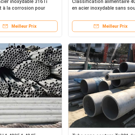
acier inoxydable 316Ti
Classification alimentaire 4
t à la corrosion pour
en acier inoxydable sans so
himiques et industrielles
résistante à la chaleur
Meilleur Prix
Meilleur Prix