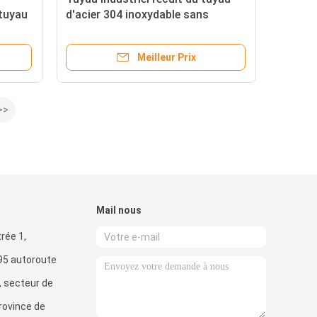
 tuyau
d'acier 304 inoxydable sans
couture pour l'échangeur de
chaleur
Meilleur Prix
>>
Mail nous
rée 1,
.95 autoroute
, secteur de
rovince de