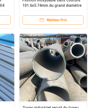
r
Finition inoxydable sans couture
304
101.6x5.74mm du grand diamètre
trie
2B du tuyau d'acier TP321
Meilleur Prix
Tuyau industriel recuit du tuyau