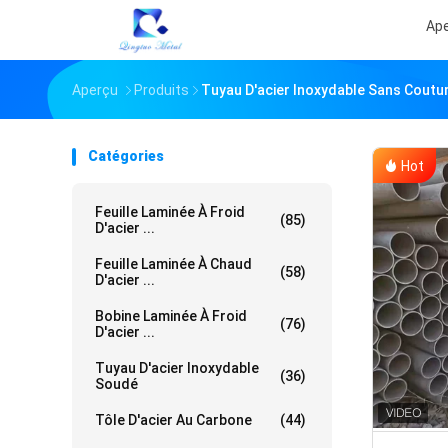
Ap
Aperçu
Produits
Tuyau D'acier Inoxydable Sans Coutu
Catégories
Hot
Feuille Laminée À Froid
(85)
D'acier ...
Feuille Laminée À Chaud
(58)
D'acier ...
Bobine Laminée À Froid
(76)
D'acier ...
Tuyau D'acier Inoxydable
(36)
Soudé
Tôle D'acier Au Carbone
(44)