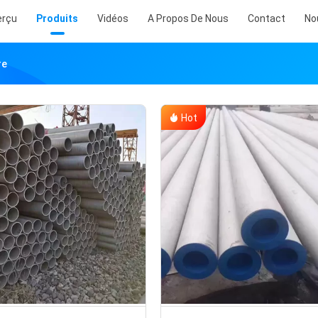
erçu
Produits
Vidéos
A Propos De Nous
Contact
No
re
Hot