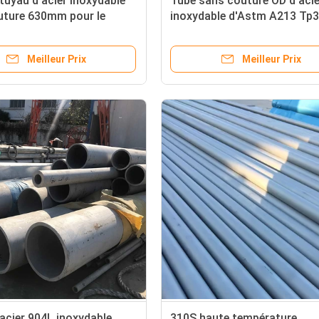
uyau d'acier inoxydable
Tube sans couture OD d'acie
uture 630mm pour le
inoxydable d'Astm A213 Tp
r industriel de chaudière
33,4 millimètres pour l'indus
alimentaire
Meilleur Prix
Meilleur Prix
acier 904L inoxydable
310S haute température