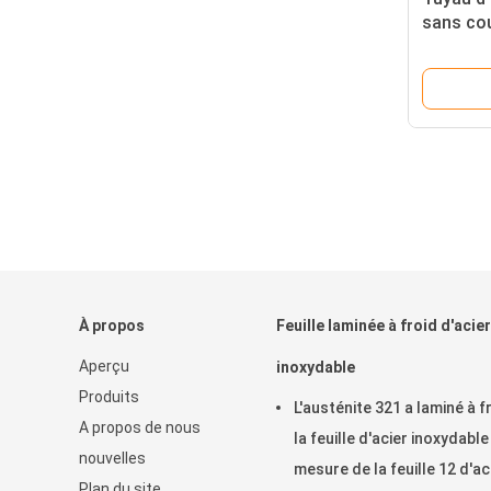
sans cou
l'équipe
solubles
À propos
Feuille laminée à froid d'acier
Aperçu
inoxydable
Produits
L'austénite 321 a laminé à f
A propos de nous
la feuille d'acier inoxydable
nouvelles
mesure de la feuille 12 d'ac
Plan du site