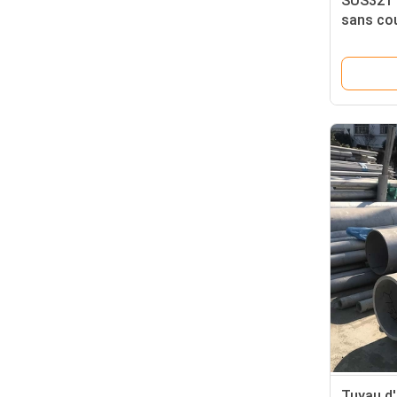
SUS321 t
sans co
conteneu
Tuyau d'