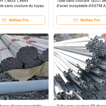
H 1,4835 1,4845
Tube sans couture Tp321 de
le sans couture du tuyau
d'acier inoxydable d'ASTM 
6mm de 310S 316ti
pour l'huile
Meilleur Prix
Meilleur Prix