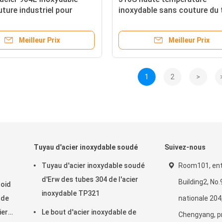
ture industriel pour
inoxydable sans couture du
ment EN1.4539 solides
d'acier 30mm résistante
 d'huile
Meilleur Prix
Meilleur Prix
1
2
>
Tuyau d'acier inoxydable soudé
Suivez-nous
Tuyau d'acier inoxydable soudé
Room101, ent
d'Erw des tubes 304 de l'acier
Building2, No
roid
inoxydable TP321
 de
nationale 204
ier
Le bout d'acier inoxydable de
Chengyang, p