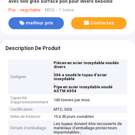
avec 600 grès surface poli pour divers besoins
Prix：negotiable
MOQ：1 tonne
meilleur prix
Contactez
Description De Produit
Pièces en acier inoxydable soudés
divers
,
304 a soudé le tuyau d'acier
Surligner
inoxydable
,
Pipe en acier inoxydable soudé
ASTM A554
Capacité
100 tonnes par mois
d'approvisionnement
Certification
MTC; SGS
Délai de livraison
15 à 30 jours ouvrables
Les tuyaux doivent être recouverts de
Détails d'emballage
matériaux d'emballage protecteurs
imperméables ;