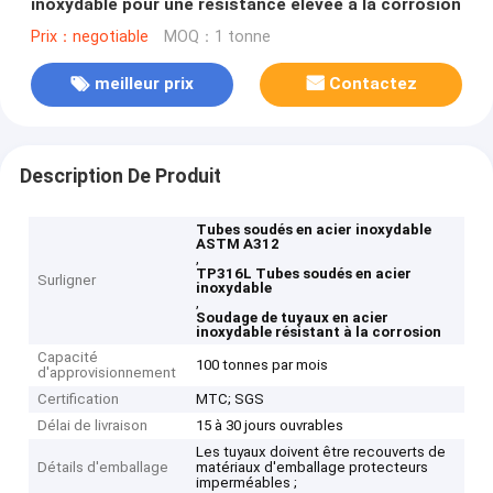
inoxydable pour une résistance élevée à la corrosion
Prix：negotiable
MOQ：1 tonne
meilleur prix
Contactez
Description De Produit
Tubes soudés en acier inoxydable
ASTM A312
,
TP316L Tubes soudés en acier
Surligner
inoxydable
,
Soudage de tuyaux en acier
inoxydable résistant à la corrosion
Capacité
100 tonnes par mois
d'approvisionnement
Certification
MTC; SGS
Délai de livraison
15 à 30 jours ouvrables
Les tuyaux doivent être recouverts de
Détails d'emballage
matériaux d'emballage protecteurs
imperméables ;