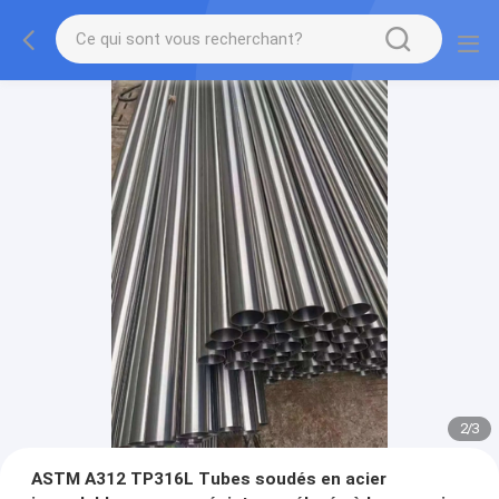
2
/
3
ASTM A312 TP316L Tubes soudés en acier