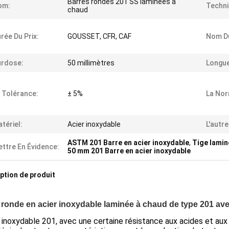
Barres rondes 201 SS laminées à
om:
Techni
chaud
rée Du Prix:
GOUSSET, CFR, CAF
Nom Du
urdose:
50 millimètres
Longue
 Tolérance:
± 5%
La Nor
tériel:
Acier inoxydable
L'autr
ASTM 201 Barre en acier inoxydable
,
Tige lamin
ttre En Évidence:
50 mm 201 Barre en acier inoxydable
ption de produit
 ronde en acier inoxydable laminée à chaud de type 201 av
r inoxydable 201, avec une certaine résistance aux acides et aux 