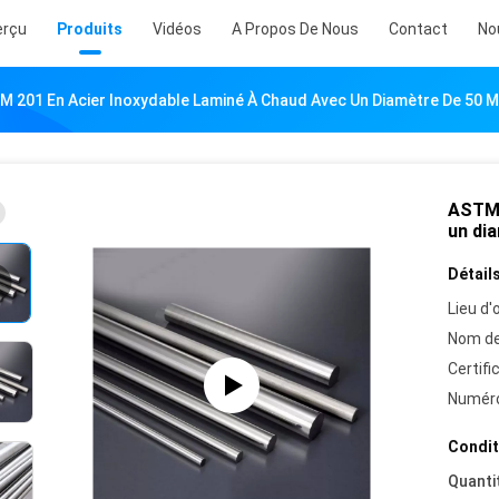
erçu
Produits
Vidéos
A Propos De Nous
Contact
No
M 201 En Acier Inoxydable Laminé À Chaud Avec Un Diamètre De 50 
ASTM 
un di
Détails
Lieu d'o
Nom de
Certifi
Numéro
Condit
Quanti