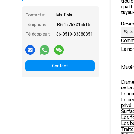
trou d
qualit
tuyaux
Contacts:
Ms. Doki
Descr
Téléphone:
+8617768315615
Spéc
Télécopieur:
86-0510-83888851
Comm
La no
Contact
Matér
Diamè
extéri
Longu
Le se
privé
Surfa
Les f
Les b
Trait