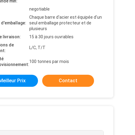
nde min:
negotiable
Chaque barre d'acier est équipée d'un
s d'emballage:
seul emballage protecteur et de
plusieurs
e livraison:
15 à 30 jours ouvrables
ions de
L/C, T/T
nt:
té
100 tonnes par mois
ovisionnement:
Meilleur Prix
Contact