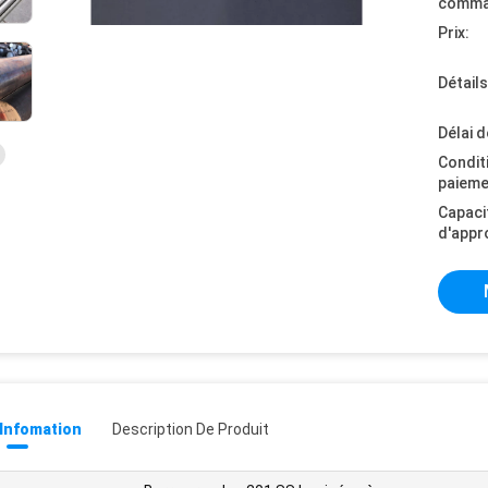
comma
Prix:
Détail
Délai d
Condit
paieme
Capaci
d'appr
 Infomation
Description De Produit