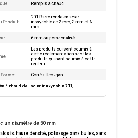
que:
Remplis à chaud
201 Barre ronde en acier
 Produit:
inoxydable de 2 mm, 3 mm et 6
mm
ur:
6 mm ou personnalisé
Les produits qui sont soumis à
cette réglementation sont les
me:
produits qui sont soumis à cette
réglem
e Forme:
Carré / Heaxgon
ée à chaud de l'acier inoxydable 201
,
ec un diamètre de 50 mm
alcalis, haute densité, polissage sans bulles, sans