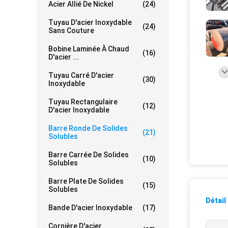
Acier Allié De Nickel
(24)
Tuyau D'acier Inoxydable
(24)
Sans Couture
Bobine Laminée À Chaud
(16)
D'acier ...
Tuyau Carré D'acier
(30)
Inoxydable
Tuyau Rectangulaire
(12)
D'acier Inoxydable
Barre Ronde De Solides
(21)
Solubles
Barre Carrée De Solides
(10)
Solubles
Barre Plate De Solides
(15)
Solubles
Détail
Bande D'acier Inoxydable
(17)
Cornière D'acier