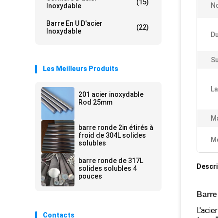
(15)
N
Inoxydable
Barre En U D'acier
(22)
Inoxydable
Du
S
Les Meilleurs Produits
La
201 acier inoxydable
Rod 25mm
Ma
barre ronde 2in étirés à
froid de 304L solides
Me
solubles
barre ronde de 317L
Descri
solides solubles 4
pouces
Barre
L'acie
Contacts