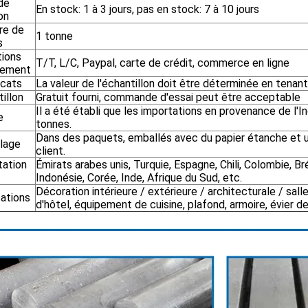
de
En stock: 1 à 3 jours, pas en stock: 7 à 10 jours
son
re de
1 tonne
s
tions
T/T, L/C, Paypal, carte de crédit, commerce en ligne
iement
icats
La valeur de l'échantillon doit être déterminée en tenant
illon
Gratuit fourni, commande d'essai peut être acceptable
Il a été établi que les importations en provenance de l'
e
tonnes.
Dans des paquets, emballés avec du papier étanche et u
lage
client.
tation
Émirats arabes unis, Turquie, Espagne, Chili, Colombie, Bré
Indonésie, Corée, Inde, Afrique du Sud, etc.
Décoration intérieure / extérieure / architecturale / sal
cations
d'hôtel, équipement de cuisine, plafond, armoire, évier de 