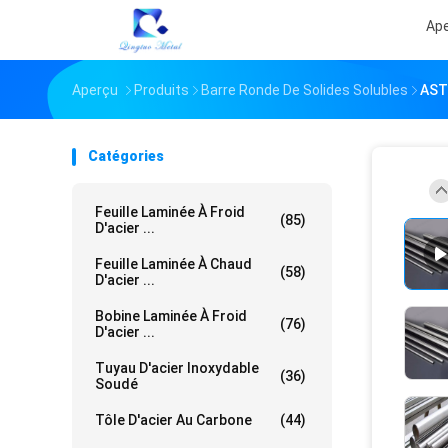
Ap
Aperçu
Produits
Barre Ronde De Solides Solubles
AST
Catégories
Feuille Laminée À Froid
(85)
D'acier ...
Feuille Laminée À Chaud
(58)
D'acier ...
Bobine Laminée À Froid
(76)
D'acier ...
Tuyau D'acier Inoxydable
(36)
Soudé
Tôle D'acier Au Carbone
(44)