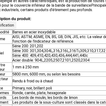
'épingle et autres caractéristiques, est la production de toute
é pour le couvercle inférieur de la bande de surveillancePrincipal
 industriels, certains produits d'étirement peu profonds.
iption du produit:
ification
odité
Barres en acier inoxydable
AISI, ASTM, ASME, EN, BS, GB, DIN, JIS, etc. La valeur 
rme
fonction de l'indicateur de référence.
Série 200: 201,202
Série 300: 301,304,304L,316,316L,316Ti,309,310,317,32
iel
Série 400: 409,410,420,430,436,444,441,440c
Acier double: 904L,2205,2507,2101,2520,2304
tre
1 mm à 250 mm
eur
eur
5800 mm, 6000 mm, ou selon les besoins
cteur
Rendu à froid ou à chaud
ce
Primary, noir, brillant poli
ormes
Ronde, carrée, plate, hexagonale
ords
Les bords de moulin, les bords de limon
ement
Les produits de la sous-culture sont classés dans la cat