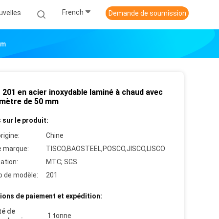
French
uvelles
Demande de soumission
Mm
201 en acier inoxydable laminé à chaud avec
amètre de 50 mm
 sur le produit:
rigine:
Chine
 marque:
TISCO,BAOSTEEL,POSCO,JISCO,LISCO
cation:
MTC; SGS
 de modèle:
201
ions de paiement et expédition:
té de
1 tonne