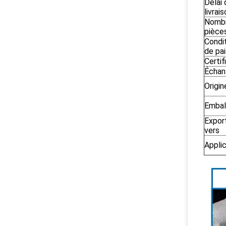
Délai 
livrai
Nomb
pièce
Condi
de pa
Certif
Échant
Origin
Embal
Expor
vers
Appli