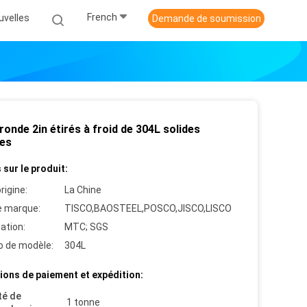
French
uvelles
Demande de soumission
ronde 2in étirés à froid de 304L solides
les
 sur le produit:
rigine:
La Chine
 marque:
TISCO,BAOSTEEL,POSCO,JISCO,LISCO
cation:
MTC; SGS
 de modèle:
304L
ions de paiement et expédition:
té de
1 tonne