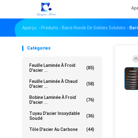
Ap
Aperçu
Produits
Barre Ronde De Solides Solubles
Barr
Catégories
Feuille Laminée À Froid
(85)
D'acier ...
Feuille Laminée À Chaud
(58)
D'acier ...
Bobine Laminée À Froid
(76)
D'acier ...
Tuyau D'acier Inoxydable
(36)
Soudé
Tôle D'acier Au Carbone
(44)