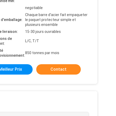
nde min:
negotiable
Chaque barre d'acier fait empaqueter
s d'emballage:
le paquet protecteur simple et
plusieurs ensemble
e livraison:
15-30 jours ouvrables
ions de
L/C, T/T
nt:
té
850 tonnes par mois
ovisionnement:
Meilleur Prix
Contact