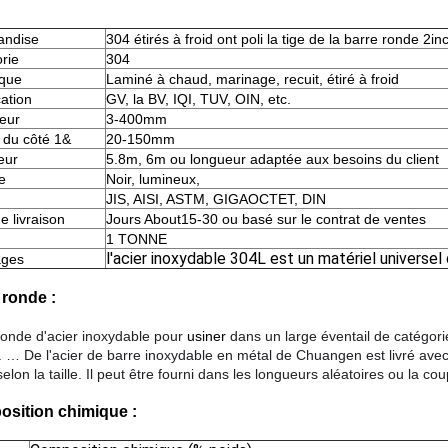
andise
304 étirés à froid ont poli la tige de la barre ronde 2i
rie
304
ique
Laminé à chaud, marinage, recuit, étiré à froid
cation
GV, la BV, IQI, TUV, OIN, etc.
eur
3-400mm
 du côté 1&
20-150mm
eur
5.8m, 6m ou longueur adaptée aux besoins du client
e
Noir, lumineux,
JIS, AISI, ASTM, GIGAOCTET, DIN
e livraison
Jours About15-30 ou basé sur le contrat de ventes
1 TONNE
l'acier inoxydable 304L est un matériel universel 
ages
 ronde :
ronde d'acier inoxydable pour
usiner
dans un large éventail de catégori
. … De l'acier de barre inoxydable en métal de Chuangen est livré avec
elon la taille. Il peut être fourni dans les longueurs aléatoires ou la c
sition chimique :