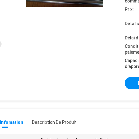
comma
Prix:
Détail
Délai d
Condit
paieme
Capaci
d'appr
 Infomation
Description De Produit