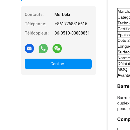
March
Contacts:
Ms. Doki
Catégo
Techn
Téléphone:
+8617768315615
Certifi
Télécopieur:
86-0510-83888851
Épaiss
Côté 2
Longu
Surfac
Norme
Délai d
Contact
MOQ
Avant
Barre
Barre 
duplex
peau, s
Compo