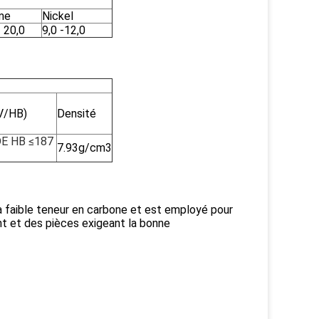
me
Nickel
- 20,0
9,0 -12,0
V/HB)
Densité
DE HB ≤187
7.93g/cm3
à faible teneur en carbone et est employé pour
ent et des pièces exigeant la bonne