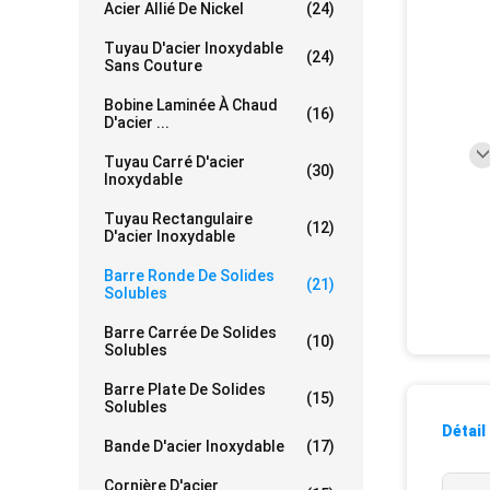
Acier Allié De Nickel
(24)
Tuyau D'acier Inoxydable
(24)
Sans Couture
Bobine Laminée À Chaud
(16)
D'acier ...
Tuyau Carré D'acier
(30)
Inoxydable
Tuyau Rectangulaire
(12)
D'acier Inoxydable
Barre Ronde De Solides
(21)
Solubles
Barre Carrée De Solides
(10)
Solubles
Barre Plate De Solides
(15)
Solubles
Détail
Bande D'acier Inoxydable
(17)
Cornière D'acier