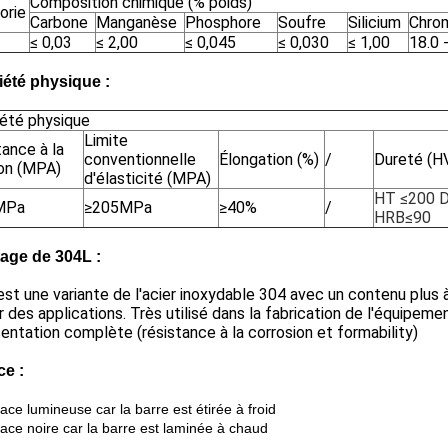
Composition chimique (% poids)
orie
Carbone
Manganèse
Phosphore
Soufre
Silicium
Chro
≤ 0,03
≤ 2,00
≤ 0,045
≤ 0,030
≤ 1,00
18.0 
iété physique :
iété physique
Limite
ance à la
conventionnelle
Élongation (%)
/
Dureté (H
ion (MPA)
d'élasticité (MPA)
HT ≤200 
MPa
≥205MPa
≥40%
/
HRB≤90
age de 304L :
st une variante de l'acier inoxydable 304 avec un contenu plus 
 des applications. Très utilisé dans la fabrication de l'équipem
entation complète (résistance à la corrosion et formability)
ce :
face lumineuse car la barre est étirée à froid
face noire car la barre est laminée à chaud