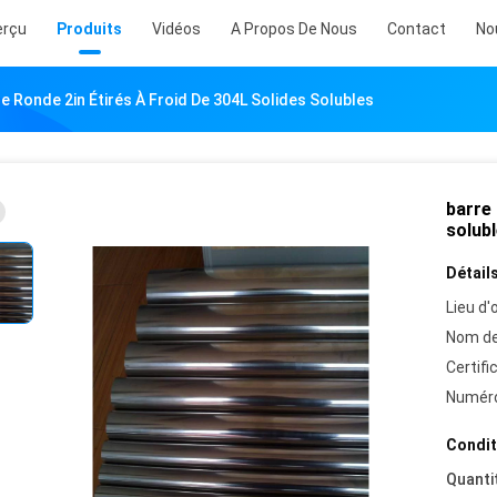
erçu
Produits
Vidéos
A Propos De Nous
Contact
No
e Ronde 2in Étirés À Froid De 304L Solides Solubles
barre 
solub
Détails
Lieu d'o
Nom de
Certifi
Numéro
Condit
Quanti