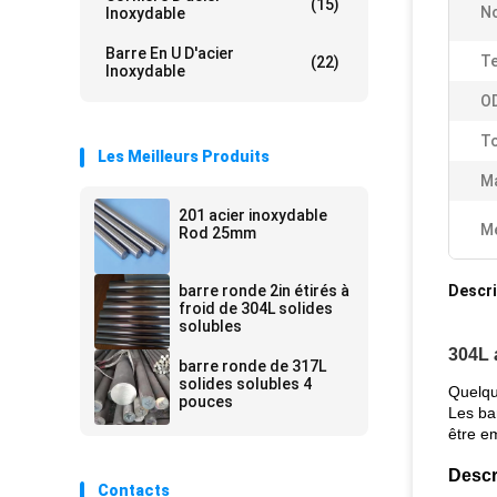
(15)
N
Inoxydable
Barre En U D'acier
Te
(22)
Inoxydable
O
To
Les Meilleurs Produits
Ma
201 acier inoxydable
Me
Rod 25mm
barre ronde 2in étirés à
Descri
froid de 304L solides
solubles
304L 
barre ronde de 317L
solides solubles 4
Quelqu
pouces
Les bar
être e
Descr
Contacts