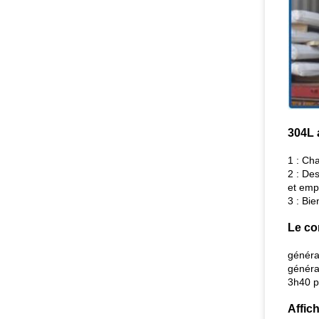
304L 
1 : Ch
2 : De
et emp
3 : Bi
Le co
généra
généra
3h40 p
Affic