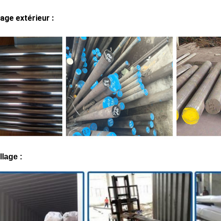
age extérieur :
lage :