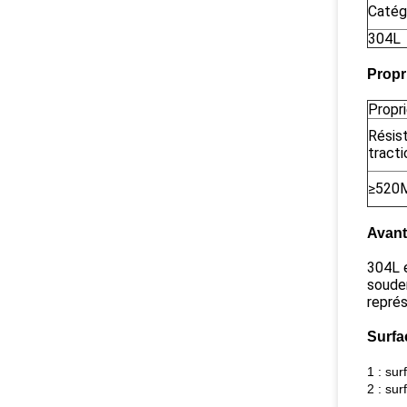
Catég
304L
Propr
Propr
Résist
tract
≥520
Avant
304L e
souder
représ
Surfa
1 : sur
2 : sur