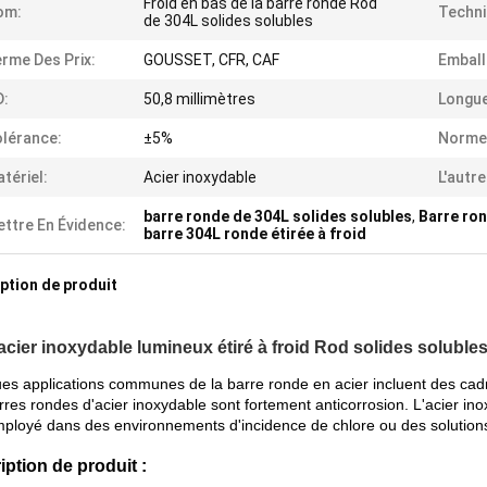
Froid en bas de la barre ronde Rod
om:
Techni
de 304L solides solubles
rme Des Prix:
GOUSSET, CFR, CAF
Emball
D:
50,8 millimètres
Longue
lérance:
±5%
Norme
tériel:
Acier inoxydable
L'autr
barre ronde de 304L solides solubles
,
Barre ron
ttre En Évidence:
barre 304L ronde étirée à froid
ption de produit
acier inoxydable lumineux étiré à froid Rod solides solubles
es applications communes de la barre ronde en acier incluent des cadr
res rondes d'acier inoxydable sont fortement anticorrosion. L'acier ino
mployé dans des environnements d'incidence de chlore ou des solutions
iption de produit :