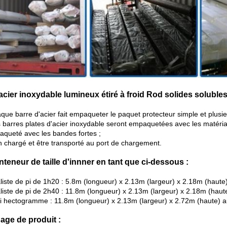
acier inoxydable lumineux étiré à froid Rod solides soluble
aque barre d'acier fait empaqueter le paquet protecteur simple et plusi
s barres plates d'acier inoxydable seront empaquetées avec les matéri
aqueté avec les bandes fortes ;
en chargé et être transporté au port de chargement.
nteneur de taille d'innner en tant que ci-dessous :
liste de pi de 1h20 : 5.8m (longueur) x 2.13m (largeur) x 2.18m (haut
liste de pi de 2h40 : 11.8m (longueur) x 2.13m (largeur) x 2.18m (haut
i hectogramme : 11.8m (longueur) x 2.13m (largeur) x 2.72m (haute) 
hage de produit :