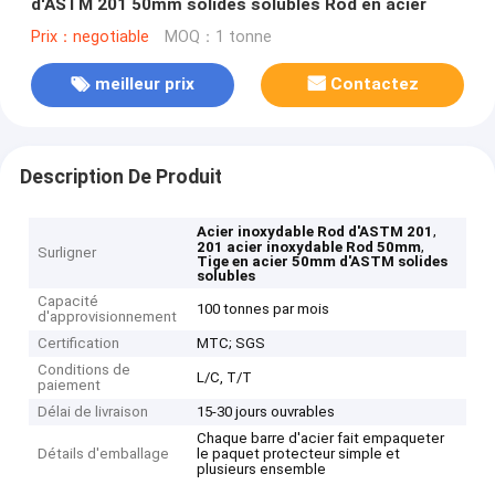
d'ASTM 201 50mm solides solubles Rod en acier
Prix：negotiable
MOQ：1 tonne
meilleur prix
Contactez
Description De Produit
,
Acier inoxydable Rod d'ASTM 201
,
201 acier inoxydable Rod 50mm
Surligner
Tige en acier 50mm d'ASTM solides
solubles
Capacité
100 tonnes par mois
d'approvisionnement
Certification
MTC; SGS
Conditions de
L/C, T/T
paiement
Délai de livraison
15-30 jours ouvrables
Chaque barre d'acier fait empaqueter
Détails d'emballage
le paquet protecteur simple et
plusieurs ensemble