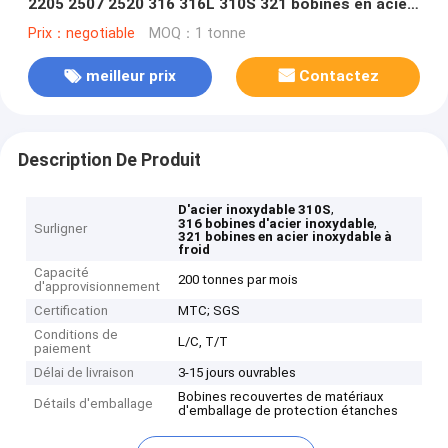
2205 2507 2520 316 316L 310S 321 bobines en acier
inoxydable laminées à froid
Prix：negotiable
MOQ：1 tonne
meilleur prix
Contactez
Description De Produit
,
D'acier inoxydable 310S
,
316 bobines d'acier inoxydable
Surligner
321 bobines en acier inoxydable à
froid
Capacité
200 tonnes par mois
d'approvisionnement
Certification
MTC; SGS
Conditions de
L/C, T/T
paiement
Délai de livraison
3-15 jours ouvrables
Bobines recouvertes de matériaux
Détails d'emballage
d'emballage de protection étanches