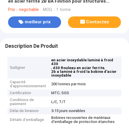
en acier ferrite 2B BA Finition pour structures
résistantes aux acides
Prix：negotiable
MOQ：1 tonne
meilleur prix
Contactez
Description De Produit
en acier inoxydable laminé à froid
430
Surligner
,
,
430 Rouleau en acier ferrite
2b a laminé à froid la bobine d'acier
inoxydable
Capacité
200 tonnes par mois
d'approvisionnement
Certification
MTC; SGS
Conditions de
L/C, T/T
paiement
Délai de livraison
3-15 jours ouvrables
Bobines recouvertes de matériaux
Détails d'emballage
d'emballage de protection étanches