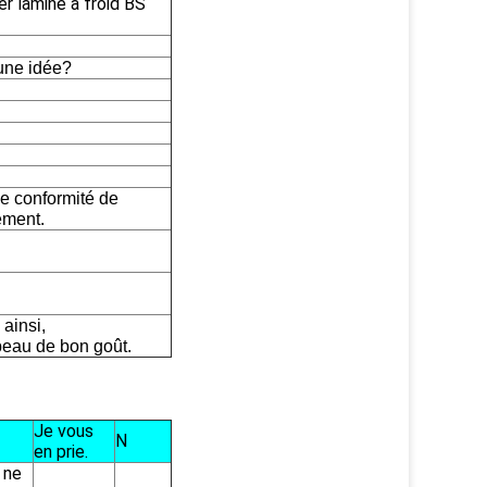
er laminé à froid BS
ne idée?
de conformité de
ement.
 ainsi,
t beau de bon goût.
Je vous
N
en prie.
 ne