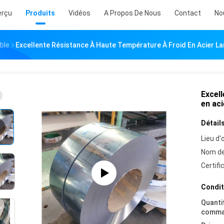
erçu
Produits
Vidéos
A Propos De Nous
Contact
No
ble
Excellente Résistance À Haute Température À Froid En Acier La
Excel
en aci
Détails
Lieu d'o
Nom de
Certifi
Condit
Quanti
comma