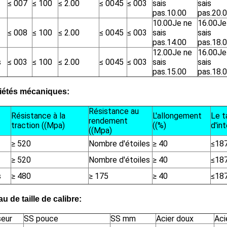
≤ 007
≤ 100
≤ 2.00
≤ 0045
≤ 003
sais
sais
pas.
10.00
pas.
20.
10.00
Je ne
16.00
Je
≤ 008
≤ 100
≤ 2.00
≤ 0045
≤ 003
sais
sais
pas.
14.00
pas.
18.
12.00
Je ne
16.00
Je
s
≤ 003
≤ 100
≤ 2.00
≤ 0045
≤ 003
sais
sais
pas.
15.00
pas.
18.
iétés mécaniques:
Résistance au
Résistance à la
L'allongement
Le t
rendement
traction ((Mpa)
((%)
d'in
((Mpa)
≥ 520
Nombre d'étoiles
≥ 40
≤18
≥ 520
Nombre d'étoiles
≥ 40
≤18
s
≥ 480
≥ 175
≥ 40
≤18
u de taille de calibre:
seur
SS pouce
SS mm
Acier doux
Aci