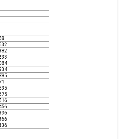
68
532
382
233
084
934
785
71
635
575
516
456
396
366
336