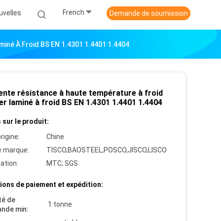
French
uvelles
Demande de soumission
miné À Froid BS EN 1.4301 1.4401 1.4404
lente résistance à haute température à froid
er laminé à froid BS EN 1.4301 1.4401 1.4404
 sur le produit:
rigine:
Chine
 marque:
TISCO,BAOSTEEL,POSCO,JISCO,LISCO
cation:
MTC; SGS
ions de paiement et expédition:
té de
1 tonne
nde min: