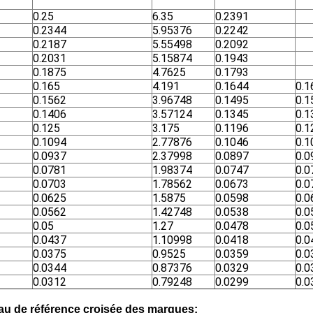
0.25
6.35
0.2391
0.2344
5.95376
0.2242
0.2187
5.55498
0.2092
0.2031
5.15874
0.1943
0.1875
4.7625
0.1793
0.165
4.191
0.1644
0.1
0.1562
3.96748
0.1495
0.1
0.1406
3.57124
0.1345
0.1
0.125
3.175
0.1196
0.1
0.1094
2.77876
0.1046
0.1
0.0937
2.37998
0.0897
0.0
0.0781
1.98374
0.0747
0.0
0.0703
1.78562
0.0673
0.0
0.0625
1.5875
0.0598
0.0
0.0562
1.42748
0.0538
0.0
0.05
1.27
0.0478
0.0
0.0437
1.10998
0.0418
0.0
0.0375
0.9525
0.0359
0.0
0.0344
0.87376
0.0329
0.0
0.0312
0.79248
0.0299
0.0
au de référence croisée des marques: