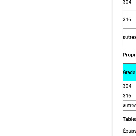
304
316
autre
Propr
Grade
304
316
autre
Tablea
Épais