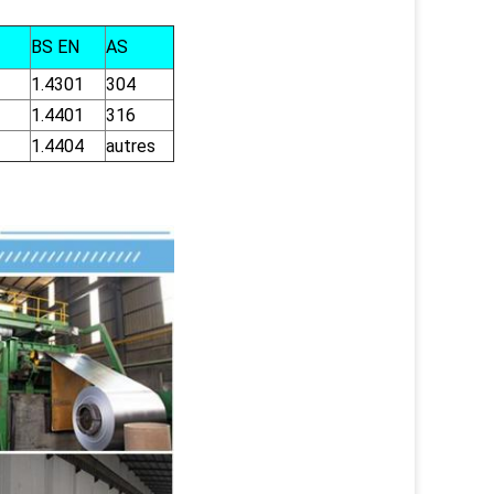
BS EN
AS
1.4301
304
1.4401
316
1.4404
autres