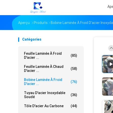
Ap
Aperçu
Produits
Bobine Laminée À Froid D'acier Inoxyda
Catégories
Feuille Laminée À Froid
(85)
D'acier ...
Feuille Laminée À Chaud
(58)
D'acier ...
Bobine Laminée À Froid
(76)
D'acier ...
Tuyau D'acier Inoxydable
(36)
Soudé
Tôle D'acier Au Carbone
(44)