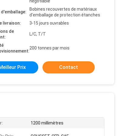
negotiable
Bobines recouvertes de matériaux
s d'emballage:
d'emballage de protection étanches
e livraison:
3-15 jours ouvrables
ions de
L/C, T/T
nt:
té
200 tonnes par mois
ovisionnement:
Meilleur Prix
Contact
r:
1200 millimètres