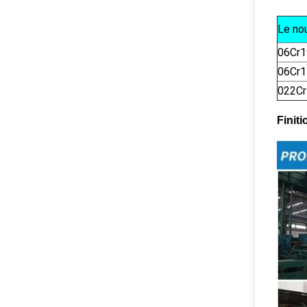
Le no
06Cr1
06Cr
022C
Finiti