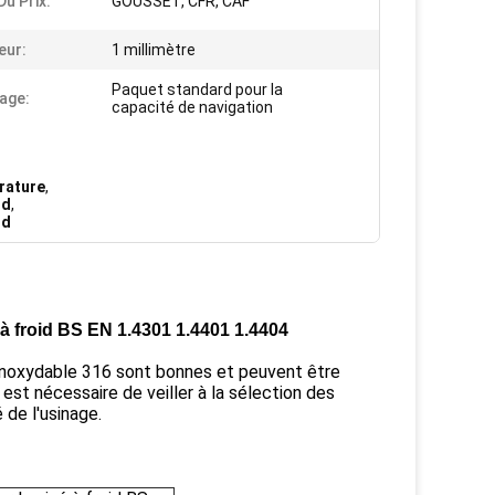
Du Prix:
GOUSSET, CFR, CAF
eur:
1 millimètre
Paquet standard pour la
age:
capacité de navigation
érature
,
id
,
id
 à froid BS EN 1.4301 1.4401 1.4404
r inoxydable 316 sont bonnes et peuvent être
 est nécessaire de veiller à la sélection des
 de l'usinage.