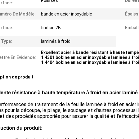
Polissés
Durée 
rface:
uméro De Modèle:
bande en acier inoxydable
Épaiss
rface:
finition 2B
Emball
 Type:
laminés à froid
Excellent acier à bande résistant à haute temp
ttre En Évidence:
1.4301 bobine en acier inoxydable laminée à fro
1.4404 bobine en acier inoxydable laminée à fro
ption de produit
lente résistance à haute température à froid en acier laminé
rformances de traitement de la feuille laminée à froid en acie
es pour la découpe, le pliage, le soudage et d'autres processus.il
 et des procédés appropriés pour assurer la qualité et l'efficacité
duction du produit: