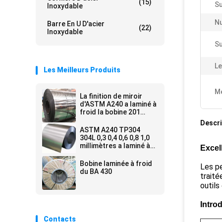
(15)
Su
Inoxydable
N
Barre En U D'acier
(22)
Inoxydable
Su
Le
Les Meilleurs Produits
Me
La finition de miroir
d'ASTM A240 a laminé à
froid la bobine 201
solides solubles
Descri
d'acier inoxydable
ASTM A240 TP304
304L 0,3 0,4 0,6 0,8 1,0
millimètres a laminé à
Excel
froid la bobine d'acier
inoxydable
Bobine laminée à froid
Les pe
du BA 430
traité
outils
Intro
Contacts