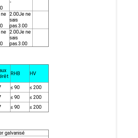
-
00
 ne
2.00
Je ne
sais
00
pas.
3.00
 ne
2.00
Je ne
sais
00
pas.
3.00
aux
RHB
HV
térêt
7
≤ 90
≤ 200
7
≤ 90
≤ 200
7
≤ 90
≤ 200
er galvanisé