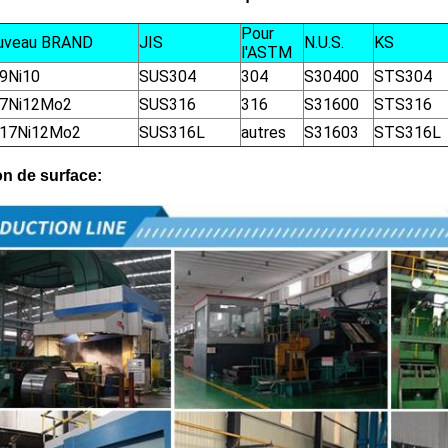
Pour
uveau BRAND
JIS
N.U.S.
KS
l'ASTM
9Ni10
SUS304
304
S30400
STS304
17Ni12Mo2
SUS316
316
S31600
STS316
r17Ni12Mo2
SUS316L
autres
S31603
STS316L
on de surface: