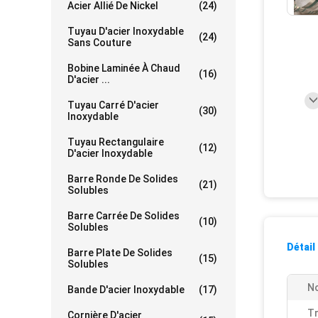
Acier Allié De Nickel
(24)
Tuyau D'acier Inoxydable
(24)
Sans Couture
Bobine Laminée À Chaud
(16)
D'acier ...
Tuyau Carré D'acier
(30)
Inoxydable
Tuyau Rectangulaire
(12)
D'acier Inoxydable
Barre Ronde De Solides
(21)
Solubles
Barre Carrée De Solides
(10)
Solubles
Détail
Barre Plate De Solides
(15)
Solubles
N
Bande D'acier Inoxydable
(17)
Tr
Cornière D'acier