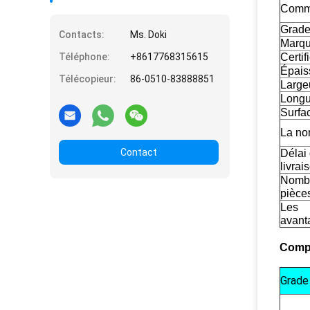
Comm
Grad
Contacts:
Ms. Doki
Marq
Téléphone:
+8617768315615
Certif
Épais
Télécopieur:
86-0510-83888851
Large
Longu
Surfa
La no
Contact
Délai
livrai
Nomb
pièce
Les
avant
Compo
Grade