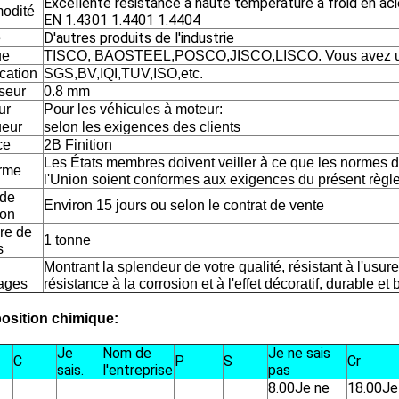
Excellente résistance à haute température à froid en aci
odité
EN 1.4301 1.4401 1.4404
D'autres produits de l'industrie
e
ue
TISCO, BAOSTEEL,POSCO,JISCO,LISCO. Vous avez u
ication
SGS,BV,IQI,TUV,ISO,etc.
seur
0.8 mm
ur
Pour les véhicules à moteur:
eur
selon les exigences des clients
ce
2B Finition
Les États membres doivent veiller à ce que les normes 
rme
l'Union soient conformes aux exigences du présent règl
 de
Environ 15 jours ou selon le contrat de vente
son
re de
1 tonne
s
Montrant la splendeur de votre qualité, résistant à l'usure
ages
résistance à la corrosion et à l'effet décoratif, durable e
sition chimique:
Je
Nom de
Je ne sais
C
P
S
Cr
sais.
l'entreprise
pas
8.00
Je ne
18.00
Je