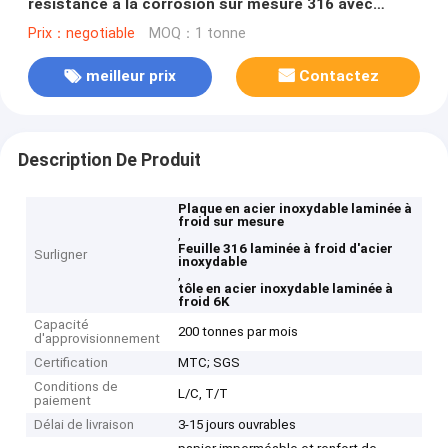
résistance à la corrosion sur mesure 316 avec
surface 6K
Prix：negotiable
MOQ：1 tonne
meilleur prix
Contactez
Description De Produit
Plaque en acier inoxydable laminée à
froid sur mesure
,
Feuille 316 laminée à froid d'acier
Surligner
inoxydable
,
tôle en acier inoxydable laminée à
froid 6K
Capacité
200 tonnes par mois
d'approvisionnement
Certification
MTC; SGS
Conditions de
L/C, T/T
paiement
Délai de livraison
3-15 jours ouvrables