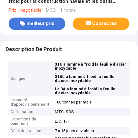
froid pour la construction navale et les outils
chirurgicaux
Prix：negotiable
MOQ：1 tonne
meilleur prix
Contactez
Description De Produit
316 a laminé à froid la feuille d'acier
inoxydable
,
316L a laminé à froid la feuille
Surligner
d'acier inoxydable
,
Le BA a laminé à froid la feuille
d'acier inoxydable
Capacité
100 tonnes par mois
d'approvisionnement
Certification
MTC; SGS
Conditions de
L/C, T/T
paiement
Délai de livraison
7 à 15 jours ouvrables