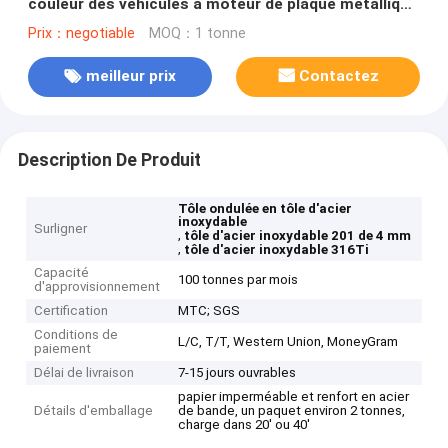
couleur des véhicules à moteur de plaque métallique
d'acier inoxydable de 4mm 201
Prix：negotiable
MOQ：1 tonne
meilleur prix
Contactez
Description De Produit
Tôle ondulée en tôle d'acier
inoxydable
Surligner
,
tôle d'acier inoxydable 201 de 4 mm
,
tôle d'acier inoxydable 316Ti
Capacité
100 tonnes par mois
d'approvisionnement
Certification
MTC; SGS
Conditions de
L/C, T/T, Western Union, MoneyGram
paiement
Délai de livraison
7-15 jours ouvrables
papier imperméable et renfort en acier
Détails d'emballage
de bande, un paquet environ 2 tonnes,
charge dans 20' ou 40'