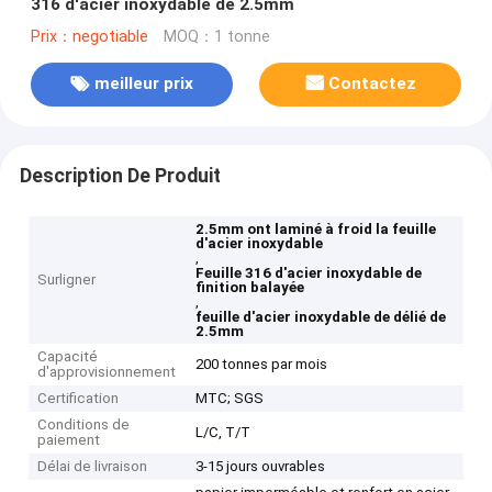
316 d'acier inoxydable de 2.5mm
Prix：negotiable
MOQ：1 tonne
meilleur prix
Contactez
Description De Produit
2.5mm ont laminé à froid la feuille
d'acier inoxydable
,
Feuille 316 d'acier inoxydable de
Surligner
finition balayée
,
feuille d'acier inoxydable de délié de
2.5mm
Capacité
200 tonnes par mois
d'approvisionnement
Certification
MTC; SGS
Conditions de
L/C, T/T
paiement
Délai de livraison
3-15 jours ouvrables