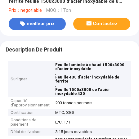
ferrite feuille 1500x3000 d'acier inoxydable de 8
mesures
Prix：negotiable
MOQ：1Ton
meilleur prix
Contactez
Description De Produit
Feuille laminée à chaud 1500x3000
d'acier inoxydable
,
Feuille 430 d'acier inoxydable de
Surligner
ferrite
,
Feuille 1500x3000 de l'acier
inoxydable 430
Capacité
200 tonnes par mois
d'approvisionnement
Certification
MTC; SGS
Conditions de
L/C, T/T
paiement
Délai de livraison
3-15 jours ouvrables