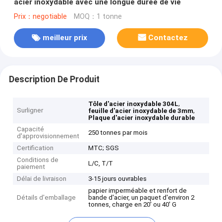
acier inoxydable avec une longue durée de vie
Prix：negotiable
MOQ：1 tonne
meilleur prix
Contactez
Description De Produit
,
Tôle d'acier inoxydable 304L
Surligner
,
feuille d'acier inoxydable de 3mm
Plaque d'acier inoxydable durable
Capacité
250 tonnes par mois
d'approvisionnement
Certification
MTC; SGS
Conditions de
L/C, T/T
paiement
Délai de livraison
3-15 jours ouvrables
papier imperméable et renfort de
Détails d'emballage
bande d'acier, un paquet d'environ 2
tonnes, charge en 20' ou 40' G