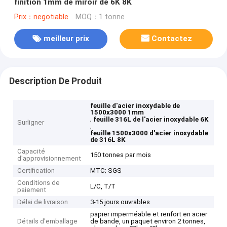
finition 1mm de miroir de 6K 8K
Prix：negotiable
MOQ：1 tonne
meilleur prix
Contactez
Description De Produit
feuille d'acier inoxydable de
1500x3000 1mm
,
feuille 316L de l'acier inoxydable 6K
Surligner
,
feuille 1500x3000 d'acier inoxydable
de 316L 8K
Capacité
150 tonnes par mois
d'approvisionnement
Certification
MTC; SGS
Conditions de
L/C, T/T
paiement
Délai de livraison
3-15 jours ouvrables
papier imperméable et renfort en acier
Détails d'emballage
de bande, un paquet environ 2 tonnes,