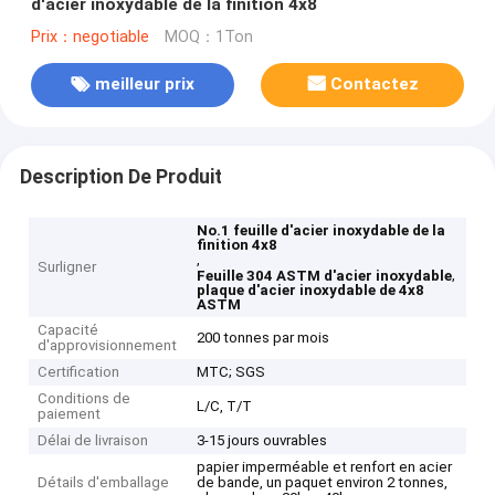
d'acier inoxydable de la finition 4x8
Prix：negotiable
MOQ：1Ton
meilleur prix
Contactez
Description De Produit
No.1 feuille d'acier inoxydable de la
finition 4x8
,
Surligner
,
Feuille 304 ASTM d'acier inoxydable
plaque d'acier inoxydable de 4x8
ASTM
Capacité
200 tonnes par mois
d'approvisionnement
Certification
MTC; SGS
Conditions de
L/C, T/T
paiement
Délai de livraison
3-15 jours ouvrables
papier imperméable et renfort en acier
Détails d'emballage
de bande, un paquet environ 2 tonnes,