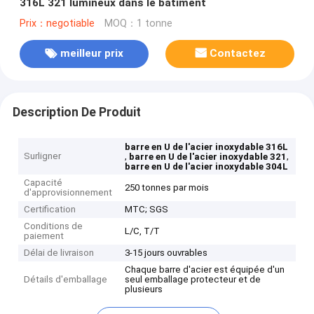
316L 321 lumineux dans le bâtiment
Prix：negotiable
MOQ：1 tonne
meilleur prix
Contactez
Description De Produit
barre en U de l'acier inoxydable 316L
Surligner
,
,
barre en U de l'acier inoxydable 321
barre en U de l'acier inoxydable 304L
Capacité
250 tonnes par mois
d'approvisionnement
Certification
MTC; SGS
Conditions de
L/C, T/T
paiement
Délai de livraison
3-15 jours ouvrables
Chaque barre d'acier est équipée d'un
Détails d'emballage
seul emballage protecteur et de
plusieurs