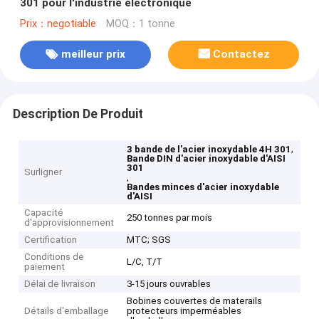
301 pour l'industrie électronique
Prix：negotiable
MOQ：1 tonne
meilleur prix
Contactez
Description De Produit
,
3 bande de l'acier inoxydable 4H 301
Bande DIN d'acier inoxydable d'AISI
301
Surligner
,
Bandes minces d'acier inoxydable
d'AISI
Capacité
250 tonnes par mois
d'approvisionnement
Certification
MTC; SGS
Conditions de
L/C, T/T
paiement
Délai de livraison
3-15 jours ouvrables
Bobines couvertes de materails
Détails d'emballage
protecteurs imperméables