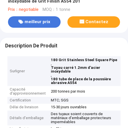
inoxydable de Grit Finish A554 201
Prix：negotiable
MOQ：1 tonne
meilleur prix
Contactez
Description De Produit
180 Grit Stainless Steel Square Pipe
,
Tuyau carré 1.2mm d'acier
Surligner
inoxydable
,
180 tube de place de la poussière
abrasive A554
Capacité
200 tonnes par mois
d'approvisionnement
Certification
MTC; SGS
Délai de livraison
15-30 jours ouvrables
Des tuyaux soient couverts de
Détails d'emballage
matériaux d'emballage protecteurs
imperméables