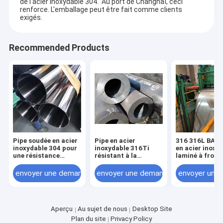
de l'acier inoxydable 304. Au port de Changhaï, ceci
renforce. L'emballage peut être fait comme clients
exigés.
Recommended Products
Pipe soudée en acier
Pipe en acier
316 316L BA Fi
inoxydable 304 pour
inoxydable 316Ti
en acier inoxy
une résistance
résistant à la
laminé à froid
thermique et une
corrosion pour
la constructio
résistance à basse
usines chimiques et
navale et les o
envoyer une demande
envoyer une demande
envoyer une
température
industrielles
chirurgicaux
Aperçu
Au sujet de nous
Desktop Site
Plan du site
Privacy Policy