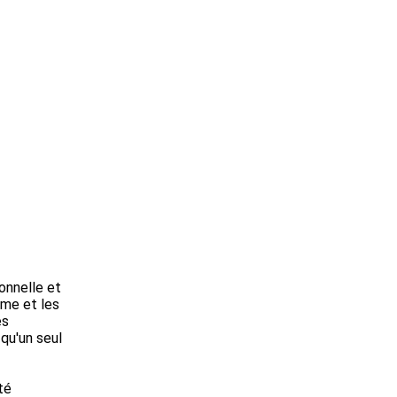
onnelle et
ème et les
es
 qu'un seul
té