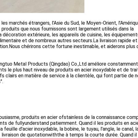
les marchés étrangers, l'Asie du Sud, le Moyen-Orient, l'Amériqu
s produits que nous fournissons sont largement utilisés dans la
la décoration extérieure, les appareils de cuisine, les équipemen
limentaire et de nombreux autres secteurs.La livraison rapide et
ion.Nous chérirons cette fortune inestimable, et aiderons plus 
 Qingtuo Metal Products (Qingdao) Co.,Ltd améliore constamment
ts le plus haut niveau de produits en acier inoxydable et de tr
s clairs en matière de service à la clientèle, qui font partie de 
".
ousiasme, produits en acier ofstainless de la connaissance com
nts de fullyunderstand patiemment. Quand il les produits en aci
uille d'acier inoxydable, la bobine, le tuyau, l'angle, le canal, la
de livraison de quotationwiththe à temps la courte durée. Quand il