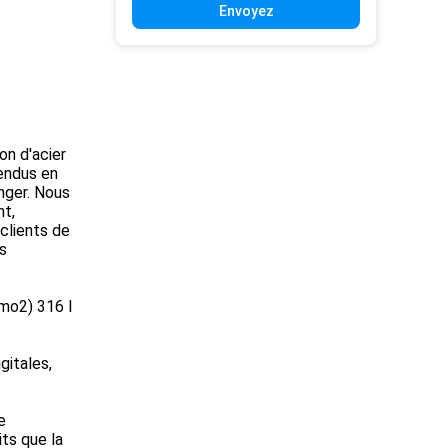
Envoyez
on d'acier
vendus en
anger. Nous
nt,
 clients de
es
2mo2) 316 l
gitales,
e
its que la