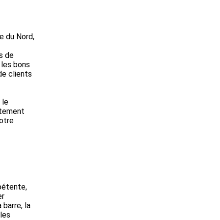
e du Nord,
ts de
 les bons
de clients
 le
aitement
notre
pétente,
er
 barre, la
 les