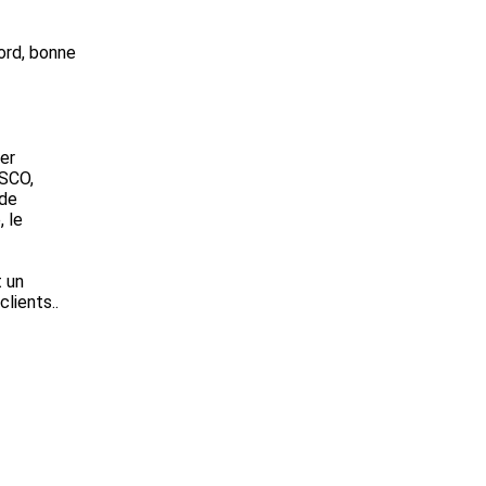
bord, bonne
er
ISCO,
 de
 le
t un
lients..