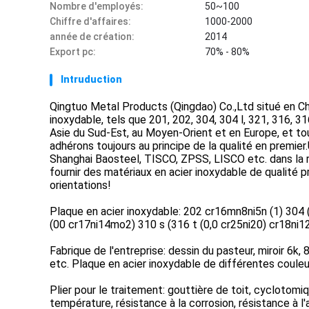
Nombre d'employés:
50~100
Chiffre d'affaires:
1000-2000
année de création:
2014
Export pc:
70% - 80%
Intruduction
Qingtuo Metal Products (Qingdao) Co.,Ltd situé en Chi
inoxydable, tels que 201, 202, 304, 304 l, 321, 316, 3
Asie du Sud-Est, au Moyen-Orient et en Europe, et tou
adhérons toujours au principe de la qualité en premi
Shanghai Baosteel, TISCO, ZPSS, LISCO etc. dans la ré
fournir des matériaux en acier inoxydable de qualité 
orientations!
Plaque en acier inoxydable: 202 cr16mn8ni5n (1) 304 (
(00 cr17ni14mo2) 310 s (316 t (0,0 cr25ni20) cr18ni
Fabrique de l'entreprise: dessin du pasteur, miroir 6k, 8
etc. Plaque en acier inoxydable de différentes couleu
Plier pour le traitement: gouttière de toit, cyclotomi
température, résistance à la corrosion, résistance à l'