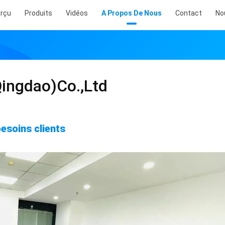
rçu
Produits
Vidéos
A Propos De Nous
Contact
No
Qingdao)Co.,Ltd
besoins clients