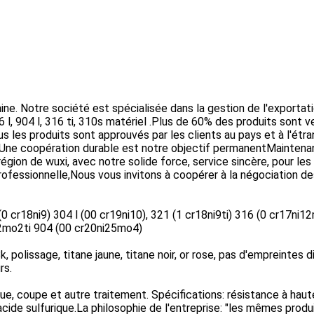
ne. Notre société est spécialisée dans la gestion de l'exportati
16 l, 904 l, 316 ti, 310s matériel .Plus de 60% des produits sont 
s les produits sont approuvés par les clients au pays et à l'étr
er.Une coopération durable est notre objectif permanentMaintena
gion de wuxi, avec notre solide force, service sincère, pour les
professionnelle,Nous vous invitons à coopérer à la négociation d
0 cr18ni9) 304 l (00 cr19ni10), 321 (1 cr18ni9ti) 316 (0 cr17ni1
12mo2ti 904 (00 cr20ni25mo4)
k, polissage, titane jaune, titane noir, or rose, pas d'empreintes di
rs.
que, coupe et autre traitement. Spécifications: résistance à haut
acide sulfurique.La philosophie de l'entreprise: "les mêmes produ